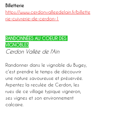
Billetterie
https://www.cerdonvalleedelain.fr/billette
rie-cuivrerie-de-cerdon-1
RANDONNÉES AU COEUR DES 
VIGNOBLES
Cerdon Vallée de l'Ain
Randonner dans le 
vignoble du Bugey
, 
c'est prendre le temps de découvrir 
une nature savoureuse et préservée.
Arpentez la 
reculée de Cerdon
, les 
rues de ce village typique vigneron, 
ses vignes 
et son environnement 
calcaire.