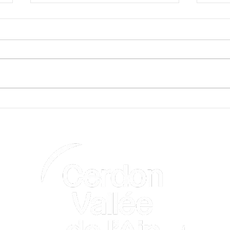
LES RADELIERS
En q
pour
Pen