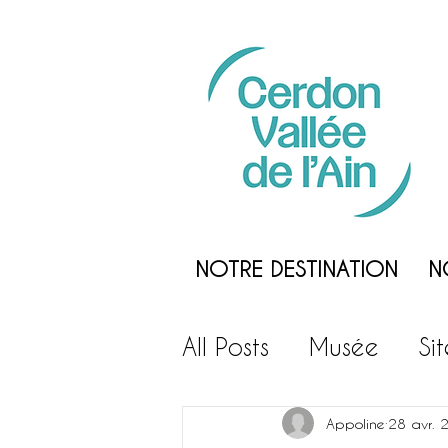
NOTRE DESTINATION
N
All Posts
Musée
Si
Loisirs
Gastronom
Appoline
28 avr. 