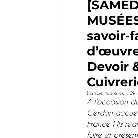
[SAMEDI
MUSÉES
Enfants
Famille
savoir-f
Emploi
Incontour
d’œuvr
Devoir 
Restaurant
Chât
Cuivrer
Artisanat
Séminai
Dernière mise à jour :
29 
A l'occasion d
Cerdon accuei
France ! Ils ré
faire et prése