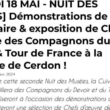
 18 MAI - NUIT DES
] Démonstrations de
Randonnée
Hébergement
Parcou
aire & exposition de C
nable
Hébergement
Visite d'entrepr
e des Compagnons d
& Tour de France à la
eaux
Festival - Musique - Concert
S
ie de Cerdon !
res
avr. 2024
e cette seconde Nuit des Musées, la Cuiv
llera des Compagnons du Devoir et du T
aliseront à l'occasion des démonstrations 
nteront une sélection de Chefs d’œuvre d