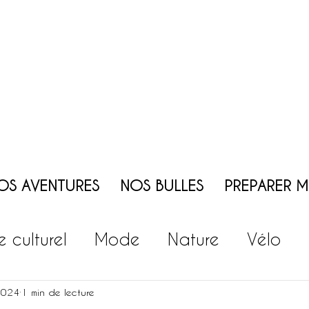
OS AVENTURES
NOS BULLES
PREPARER 
te culturel
Mode
Nature
Vélo
ie
Vin
Patrimoine
Jeux - Animati
2024
1 min de lecture