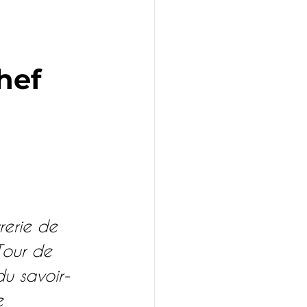
rs mémoire
hef
ise
u
low Tourisme
rerie de 
our de 
du savoir-
e 