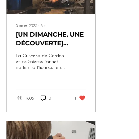
5 mars 2025
∙
3
min
[UN DIMANCHE, UNE
DÉCOUVERTE]
Partez à la
La Cuivrerie de Cerdon
découverte des
et les Soieries Bonnet
mettent à l'honneur en
savoir-faire !
des métiers et savoir-faire.
1806
0
1