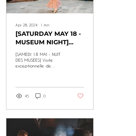
Apr 28, 2024
∙
1
min
[SATURDAY MAY 18 -
MUSEUM NIGHT]
Exceptional visit to
[SAMEDI 18 MAI - NUIT
the Yves Saint
DES MUSÉES] Visite
exceptionnelle de
Laurent exhibition &
l'exposition Yves Saint
artistic
Laurent & démonstration
artistique de rubans au
demonstration of
Musée des
ribbons at the Musée
45
0
des Soieries Bonnet!