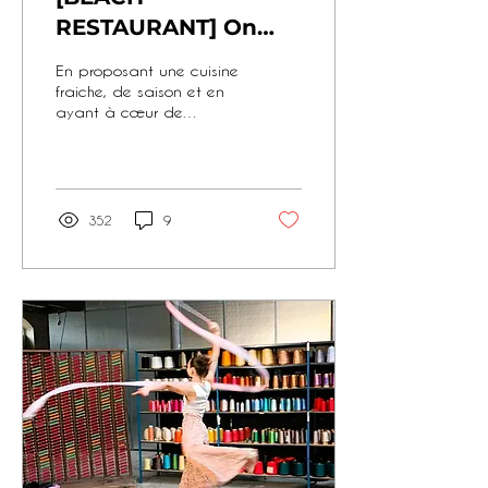
RESTAURANT] On
the banks of the Ain
En proposant une cuisine
river, Le Carbet is
fraiche, de saison et en
ayant à cœur de
getting a makeover
collaborer avec des
and announces its
producteurs locaux et de
qualité (certains sont
opening all year
MOF )
round !
352
9