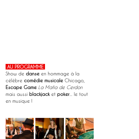
 AU PROGRAMME 
Show de 
danse
 en hommage à la 
célèbre 
comédie musicale
 Chicago, 
Escape Game 
La Mafia de Cerdon
mais aussi 
blackjack 
et
 poker
... le tout 
en musique !