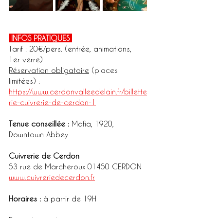
 INFOS PRATIQUES 
Tarif : 20€/pers. (entrée, animations, 
1er verre)
Réservation obligatoire
 (places 
limitées) : 
https://www.cerdonvalleedelain.fr/billette
rie-cuivrerie-de-cerdon-1
Tenue conseillée :
 Mafia, 1920, 
Downtown Abbey  
Cuivrerie de Cerdon
53 rue de Marcheroux 01450 CERDON
www.cuivreriedecerdon.fr
Horaires :
 à partir de 19H 