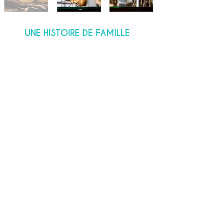
UNE HISTOIRE DE FAMILLE
L’histoire de la Cuivrerie de
Cerdon, c’est d’abord celle
d'Eugène Main et Louis Carrier, qui
décident en 1836 de fonder un
premier atelier de travail des
métaux, avant de s’installer en
1867 au cœur du village de
Cerdon.
Tout d’abord spécialiste des
plateaux de balances, son savoir-
faire se développe rapidement
aux besoins des autres industries
d’excellence de l’époque,
et c’est
ainsi que la Cuivrerie de Cerdon