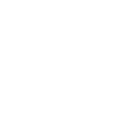
par martelage de feuilles de
métal),
-
d’orfèvrerie
(objets produits
pour la table, la décoration),
- de
chaudronnerie
(mise en
forme et assemblage de tôle et
de métaux).
Des générations d’ouvriers ont
ainsi transformé le cuivre et ses
alliages grâce à diverses
techniques et machines, témoins
de l’évolution des procédés
industriels comme des grandes
mutations des 19e et 20e siècles.
Parvenus jusqu’à nous dans un