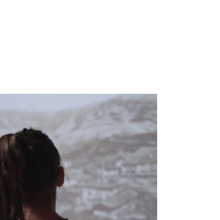
équipera par exemple les filatures
de soie, et notamment celles de
l’Usine emblématique de Claude-
Joseph Bonnet, quelques kilomètres
plus loin, à Jujurieux.