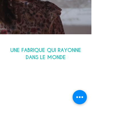
UNE FABRIQUE QUI RAYONNE
DANS LE MONDE
Au fil des années, la notoriété
et le talent de la Cuivrerie de
Cerdon est tel, qu’elle devient
le
fournisseur officiel de l’Art de
Vivre à la française, et rayonne
à travers le monde.
De
Tomioka, où elle fournit 300
bassines pour la première
Filature de soie d’Etat du
Japon (aujourd’hui inscrite au