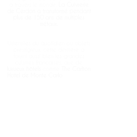
à travers le monde,
La Cuivrerie
de Cerdon a transformé pendant
plus de 150 ans de multiples
métaux.
Ustensiles du quotidien ou objets
prestigieux, cette dernière a
fourni aussi bien les grandes
cuisines françaises, que de
luxueux hôtels
comme
The Carlton
Hotel de Monte Carlo
.
Construite
autour d’un ancien moulin à blé,
elle s’est étendue depuis 1867
pour former le site que vous allez
parcourir.
Chevauchant les eaux
de la Suisse dont elle utilise la
force motrice, elle a développé
des activités :
- de
dinanderie
(objets produits