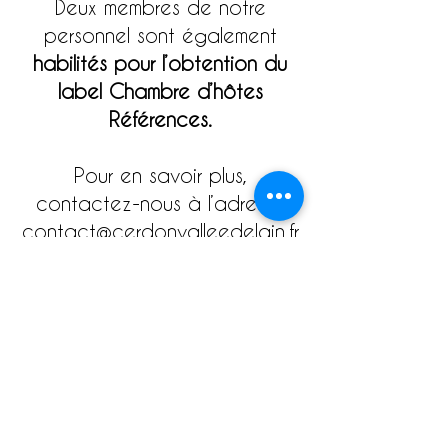
Deux membres de notre
personnel sont également
habilités pour l’obtention du
label Chambre d’hôtes
Références.
Pour en savoir plus,
contactez-nous à l’adresse
contact@cerdonvalleedelain.fr
ACCUEIL VELO
La marque nationale Accueil
Vélo
garantit un accueil, des
services et des équipements
adaptés aux besoins des