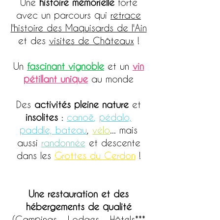
Une
histoire mémorielle
forte
avec un parcours qui
retrace
l'histoire des Maquisards de l'Ain
et des
visites de Châteaux
!
Un
fascinant vignoble
et un
vin
pétillant unique
au monde
Des
activités pleine nature
et
insolites
:
canoë
,
pédalo,
paddle, bateau
,
vélo
... mais
aussi
randonnée
et descente
dans les
Grottes du Cerdon
!
Une restauration et des
hébergements de qualité
(
Campings - Lodges - Hôtels***