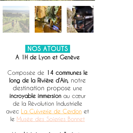
NOS ATOUTS
A 1H de L
yon et Genève
Composée de
14 communes le
notre
long de la Rivière d’Ain,
destination propose
u
ne
incroyable immersion
au cœur
de la Révolution Industrielle
avec
La Cuivrerie de Cerdon
et
le
Musée des Soieries Bonnet