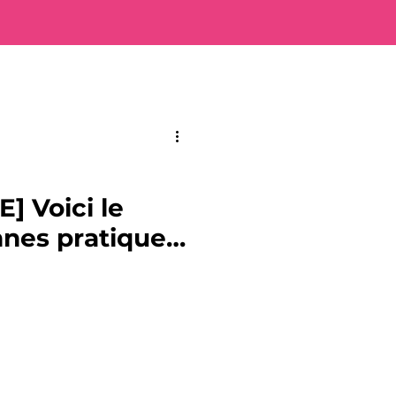
 Voici le
nes pratiques
d'Ain !