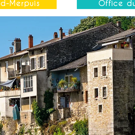
d-Merpuis
Office d