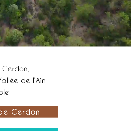
e Cerdon,
llée de l’Ain
ble.
 de Cerdon