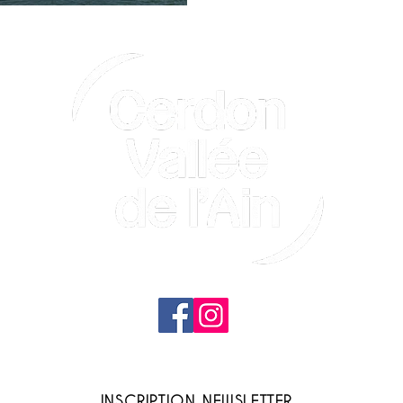
contact@cerdonvalleedelain.fr
INSCRIPTION NEWSLETTER