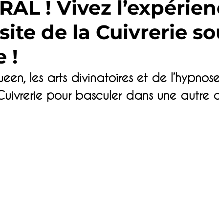
AL ! Vivez l’expérie
site de la Cuivrerie s
Randonnée
Hébergement
Parcou
 !
nable
Hébergement
Visite d'entrepr
een, les arts divinatoires et de l’hypnose
 Cuivrerie pour basculer dans une autre 
eaux
Festival - Musique - Concert
S
res