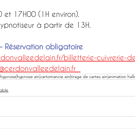
 et 17H00 (1H environ).
hypnotiseur à partir de 13H.
 - Réservation obligatoire 
donvalleedelain.fr/billetterie-cuivrerie-
cerdonvalleedelain.fr  
 hypnose
hypnose ain
cartomancie ain
tirage de cartes ain
animation hal
able