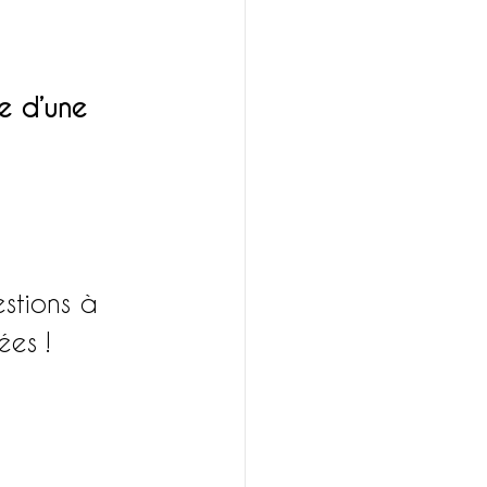
ce d’une 
stions à 
ées !