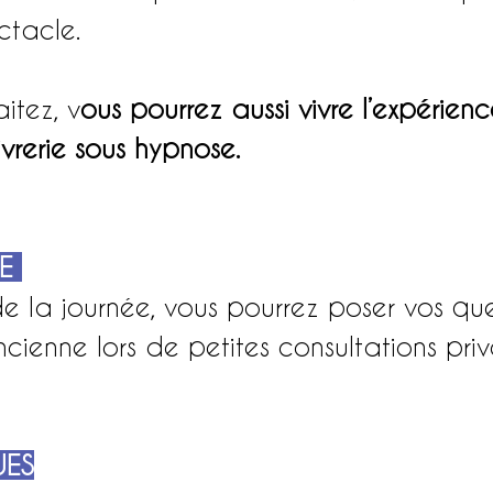
ctacle. 
aitez, v
ous pourrez aussi vivre l’expérien
ivrerie sous hypnose.
E
e la journée, vous pourrez poser vos que
ienne lors de petites consultations priv
UES