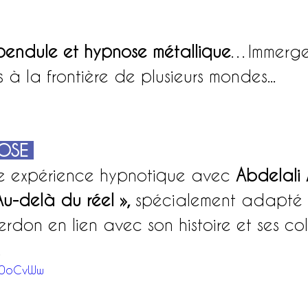
pendule et hypnose métallique
…Immerge
 à la frontière de plusieurs mondes...
OSE
e expérience hypnotique avec 
Abdelali 
Au-delà du réel »,
 spécialement adapté 
rdon en lien avec son histoire et ses col
 
Qj0oCvWw