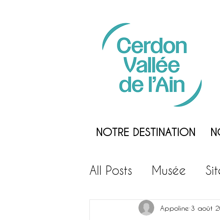
NOTRE DESTINATION
N
All Posts
Musée
Si
Loisirs
Gastronom
Appoline
3 août 