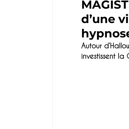
MAGISTR
d’une vi
Enfants
Famille
hypnose
Emploi
Incontour
Autour d’Hallow
investissent la
Restaurant
Chât
Artisanat
Séminai