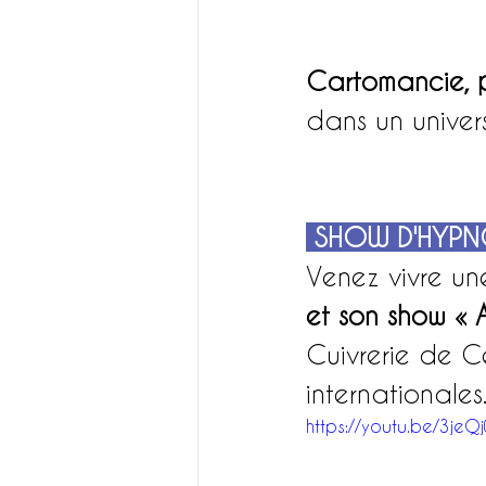
Cartomancie, 
dans un univers
SHOW D'HYPN
Venez vivre un
et son show « 
Cuivrerie de Ce
internationales.
https://youtu.be/3je