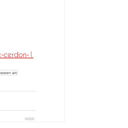
de-cerdon-1
loween ain