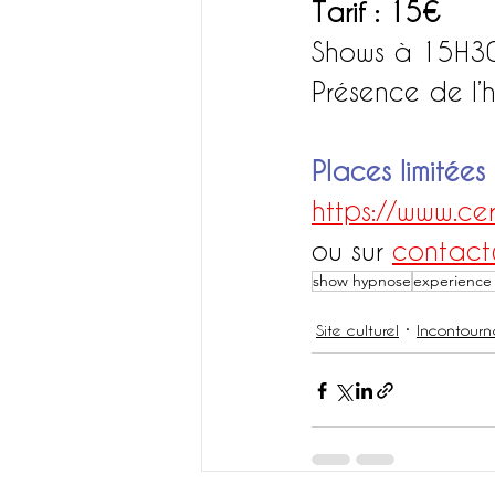
Tarif : 15€
Shows à 15H30
Présence de l’
Places limitées
https://www.cer
ou sur 
contact@
show hypnose
experience
Site culturel
Incontourn