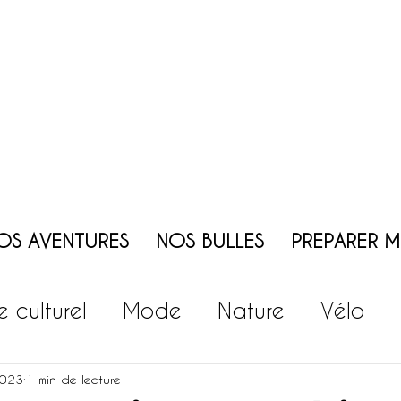
OS AVENTURES
NOS BULLES
PREPARER 
te culturel
Mode
Nature
Vélo
ie
Vin
Patrimoine
Jeux - Animati
2023
1 min de lecture