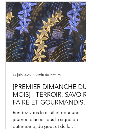
sous-bois ombragés et paysages
verdoyants. Tout au long du sentier, les
promeneurs sui
14 juin 2025
2 min de lecture
[PREMIER DIMANCHE DU
MOIS] : TERROIR, SAVOIR-
FAIRE ET GOURMANDISE
AU CŒUR DU PATRIMOINE
Rendez-vous le 6 juillet pour une
journée placée sous le signe du
patrimoine, du goût et de la