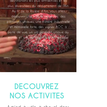
destinations les plus attractives et les
plus diversifiées du département de l’Ain.
Au fil de la Rivière d’Ain, vous allez
découvrir une nature préservée, des
paysages uniques, une histoire industrielle
et mémorielle forte, des vignes AOC à
perte de vue, un vin pétillant unique au
monde et une multitude d’activités pour
tous.
DECOUVREZ
NOS ACTIVITES