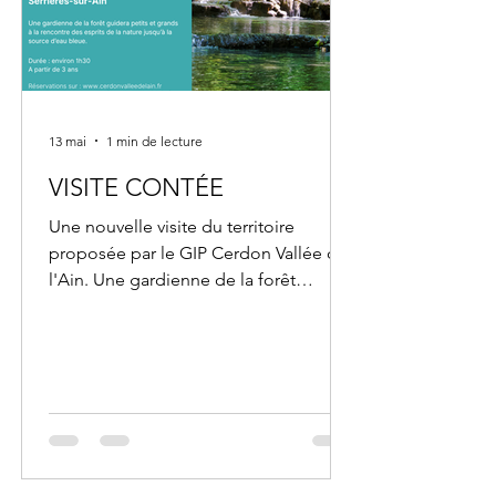
13 mai
1 min de lecture
VISITE CONTÉE
Une nouvelle visite du territoire
proposée par le GIP Cerdon Vallée de
l'Ain. Une gardienne de la forêt
guidera petits et grands à la rencontre
des esprits de la nature jusqu’à la
source d’eau bleue. Une visite avec
Aurélie Loiseau, conteuse
professionnelle Niché en pleine nature
à Serrières-sur-Ain, le sentier du
ruisseau de Noirefontaine invite à une
parenthèse paisible entre cours d'eau,