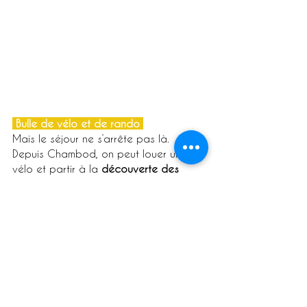
 Bulle de vélo et de rando 
Mais le séjour ne s’arrête pas là. 
Depuis Chambod, on peut louer un 
vélo et partir à la 
découverte des 
paysages enchanteurs
 de la Vallée. 
Que vous soyez 
sportifs, débutants, 
voyageurs à vélo, vététistes,
 il existe 
mille et une façons de 
découvrir l’Ain à 
vélo
. Le temps d’une escapade de 
quelques heures ou de quelques jours, 
vous allez pouvoir vous dépasser sur 
un 
col mythique 
en poussant côté 
Bugey ou flâner sur une petite route de 